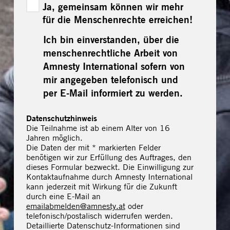
N
Ja, gemeinsam können wir mehr
e
für die Menschenrechte erreichen!
w
s
Ich bin einverstanden, über die
l
menschenrechtliche Arbeit von
e
t
Amnesty International sofern von
t
mir angegeben telefonisch und
e
r
per E-Mail informiert zu werden.
-
A
Datenschutzhinweis
b
Die Teilnahme ist ab einem Alter von 16
o
Jahren möglich.
Die Daten der mit * markierten Felder
benötigen wir zur Erfüllung des Auftrages, den
dieses Formular bezweckt. Die Einwilligung zur
Kontaktaufnahme durch Amnesty International
kann jederzeit mit Wirkung für die Zukunft
durch eine E-Mail an
emailabmelden@amnesty.at
oder
telefonisch/postalisch widerrufen werden.
Detaillierte Datenschutz-Informationen sind